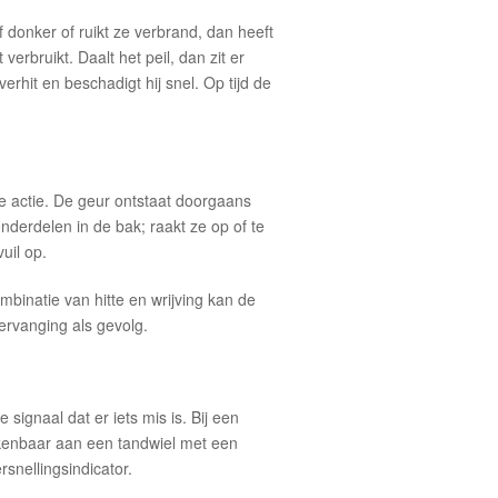
of donker of ruikt ze verbrand, dan heeft
erbruikt. Daalt het peil, dan zit er
rhit en beschadigt hij snel. Op tijd de
te actie. De geur ontstaat doorgaans
onderdelen in de bak; raakt ze op of te
uil op.
ombinatie van hitte en wrijving kan de
ervanging als gevolg.
signaal dat er iets mis is. Bij een
kenbaar aan een tandwiel met een
snellingsindicator.