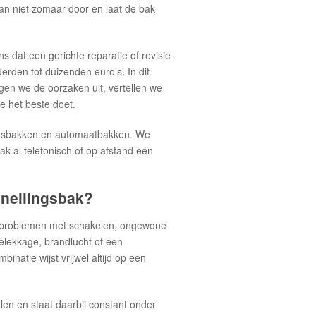
dan niet zomaar door en laat de bak
s dat een gerichte reparatie of revisie
erden tot duizenden euro’s. In dit
gen we de oorzaken uit, vertellen we
je het beste doet.
lingsbakken en automaatbakken. We
k al telefonisch of op afstand een
snellingsbak?
: problemen met schakelen, ongewone
ielekkage, brandlucht of een
natie wijst vrijwel altijd op een
en en staat daarbij constant onder