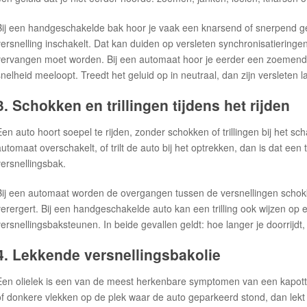
Bij een handgeschakelde bak hoor je vaak een knarsend of snerpend g
versnelling inschakelt. Dat kan duiden op versleten synchronisatieringen
vervangen moet worden. Bij een automaat hoor je eerder een zoemend
snelheid meeloopt. Treedt het geluid op in neutraal, dan zijn versleten 
3. Schokken en trillingen tijdens het rijden
Een auto hoort soepel te rijden, zonder schokken of trillingen bij het s
automaat overschakelt, of trilt de auto bij het optrekken, dan is dat e
versnellingsbak.
Bij een automaat worden de overgangen tussen de versnellingen schok
verergert. Bij een handgeschakelde auto kan een trilling ook wijzen op
versnellingsbaksteunen. In beide gevallen geldt: hoe langer je doorrijdt,
4. Lekkende versnellingsbakolie
Een olielek is een van de meest herkenbare symptomen van een kapotte 
of donkere vlekken op de plek waar de auto geparkeerd stond, dan lekt er