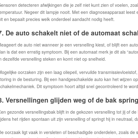
Sensoren detecteren afwijkingen die je zelf niet kunt zien of voelen, z
temperatuur. Negeer dit lampje nooit. Met een diagnoseapparaat leest 
uit en bepaalt precies welk onderdeel aandacht nodig heeft.
7. De auto schakelt niet of de automaat schak
Reageert de auto niet wanneer je een versnelling kiest, of blijft een au
dan is dat een ernstig symptoom. Bij een automaat merk je dit als “automa
in dezelfde versnelling steken en komt niet op snelheid.
Mogelijke oorzaken zijn een laag oliepeil, vervuilde transmissievloeisto
storing in de besturing. Bij een handgeschakelde auto kan het wijzen 
schakelmechaniek. Dit symptoom hoort altijd snel gecontroleerd te wor
8. Versnellingen glijden weg of de bak spring
Een gezonde versnellingsbak blijft in de gekozen versnelling tot jij of de
ijdens het rijden spontaan uit zijn versnelling of springt hij in neutraal, d
De oorzaak ligt vaak in versleten of beschadigde onderdelen, zoals de 