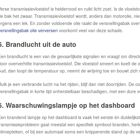
Verse transmissievloeistof is helderrood en ruikt licht zoet. Is de vloeist
de bak het zwaar. Transmissievloeistof wordt, anders dan motorolie, niet v
ergens een lek. En zonder voldoende olie raakt de versnellingsbak overve
versnellingsbak olie verversen
voorkomt veel van deze schade.
5. Brandlucht uit de auto
Een brandlucht is een van de gevaarlijkste signalen en vraagt om direc
door oververhitte transmissievloeistof. Die vloeistof smeert en koelt de 
oud, dan loopt de temperatuur op, neemt de wrijving toe en bouwt zich v
Ruik je een verbrande lucht na het rijden, blijf dan niet doorrijden. De c
versnellingsbak in korte tijd onherstelbaar beschadigen, met een dure v
6. Waarschuwingslampje op het dashboard
Een brandend lampje op het dashboard is vaak het eerste én duidelijkste 
transmissieprobleem gaat meestal een specifiek symbool branden, her
uitroepteken, of bij een automaat soms een knipperende stand op de ver