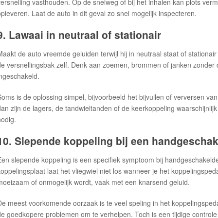
versnelling vasthouden. Op de snelweg of bij het inhalen kan plots vermo
opleveren. Laat de auto in dit geval zo snel mogelijk inspecteren.
9. Lawaai in neutraal of stationair
aakt de auto vreemde geluiden terwijl hij in neutraal staat of stationair 
de versnellingsbak zelf. Denk aan zoemen, brommen of janken zonder da
ingeschakeld.
Soms is de oplossing simpel, bijvoorbeeld het bijvullen of verversen van 
dan zijn de lagers, de tandwieltanden of de keerkoppeling waarschijnlij
nodig.
10. Slepende koppeling bij een handgeschak
Een slepende koppeling is een specifiek symptoom bij handgeschakeld
koppelingsplaat laat het vliegwiel niet los wanneer je het koppelingsped
moeizaam of onmogelijk wordt, vaak met een knarsend geluid.
De meest voorkomende oorzaak is te veel speling in het koppelingspeda
de goedkopere problemen om te verhelpen. Toch is een tijdige control