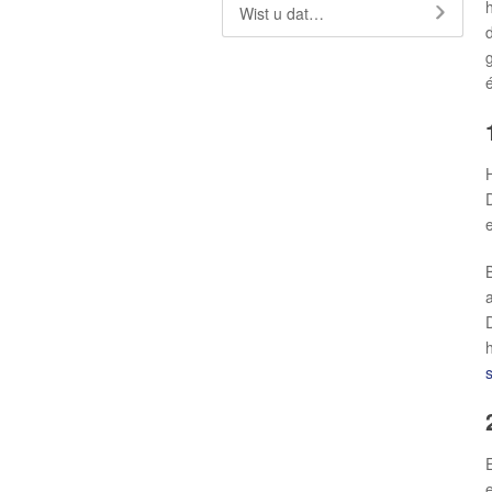
Wist u dat…
D