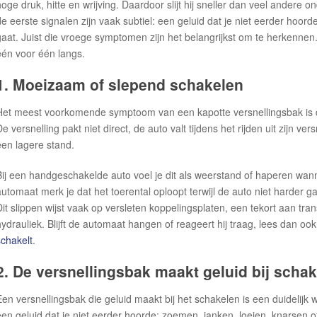
hoge druk, hitte en wrijving. Daardoor slijt hij sneller dan veel andere on
de eerste signalen zijn vaak subtiel: een geluid dat je niet eerder hoord
gaat. Juist die vroege symptomen zijn het belangrijkst om te herkennen
één voor één langs.
1. Moeizaam of slepend schakelen
Het meest voorkomende symptoom van een kapotte versnellingsbak is d
e versnelling pakt niet direct, de auto valt tijdens het rijden uit zijn ver
een lagere stand.
Bij een handgeschakelde auto voel je dit als weerstand of haperen wan
automaat merk je dat het toerental oploopt terwijl de auto niet harder gaat
Dit slippen wijst vaak op versleten koppelingsplaten, een tekort aan tra
hydrauliek. Blijft de automaat hangen of reageert hij traag, lees dan oo
schakelt
.
2. De versnellingsbak maakt geluid bij scha
Een versnellingsbak die geluid maakt bij het schakelen is een duidelij
een geluid dat je niet eerder hoorde: zoemen, janken, loeien, knarsen 