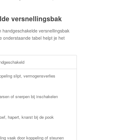
de versnellingsbak
en handgeschakelde versnellingsbak
e onderstaande tabel helpt je het
ndgeschakeld
peling slipt, vermogensverlies
rsen of snerpen bij inschakelen
oef, hapert, knarst bij de pook
lling vaak door koppeling of steunen