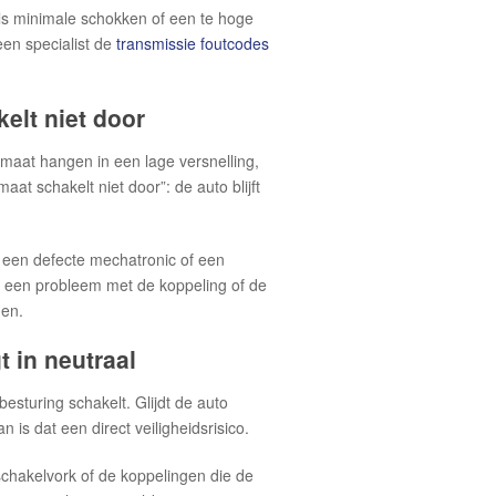
oals minimale schokken of een te hoge
een specialist de
transmissie foutcodes
elt niet door
tomaat hangen in een lage versnelling,
at schakelt niet door”: de auto blijft
f, een defecte mechatronic of een
op een probleem met de koppeling of de
den.
t in neutraal
 besturing schakelt. Glijdt de auto
an is dat een direct veiligheidsrisico.
schakelvork of de koppelingen die de