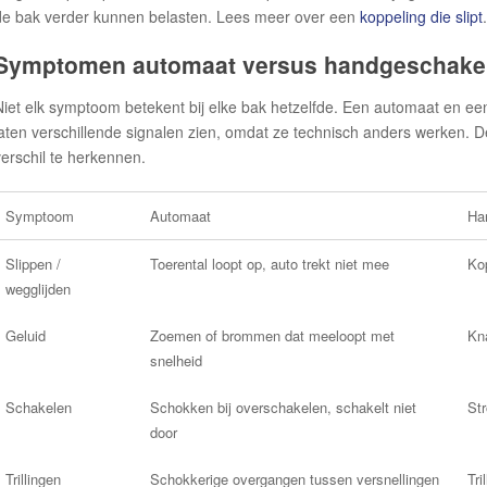
de bak verder kunnen belasten. Lees meer over een
koppeling die slipt
.
Symptomen automaat versus handgeschakel
Niet elk symptoom betekent bij elke bak hetzelfde. Een automaat en e
laten verschillende signalen zien, omdat ze technisch anders werken. D
verschil te herkennen.
Symptoom
Automaat
Ha
Slippen /
Toerental loopt op, auto trekt niet mee
Kop
wegglijden
Geluid
Zoemen of brommen dat meeloopt met
Kna
snelheid
Schakelen
Schokken bij overschakelen, schakelt niet
Str
door
Trillingen
Schokkerige overgangen tussen versnellingen
Tri