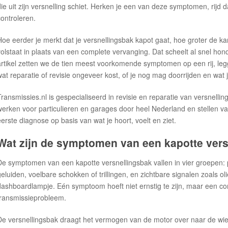
die uit zijn versnelling schiet. Herken je een van deze symptomen, rijd 
controleren.
Hoe eerder je merkt dat je versnellingsbak kapot gaat, hoe groter de kan
volstaat in plaats van een complete vervanging. Dat scheelt al snel hond
artikel zetten we de tien meest voorkomende symptomen op een rij, leg
wat reparatie of revisie ongeveer kost, of je nog mag doorrijden en wat 
Transmissies.nl is gespecialiseerd in revisie en reparatie van versnel
werken voor particulieren en garages door heel Nederland en stellen vaa
eerste diagnose op basis van wat je hoort, voelt en ziet.
Wat zijn de symptomen van een kapotte ver
De symptomen van een kapotte versnellingsbak vallen in vier groepen
geluiden, voelbare schokken of trillingen, en zichtbare signalen zoals ol
dashboardlampje. Eén symptoom hoeft niet ernstig te zijn, maar een combi
transmissieprobleem.
De versnellingsbak draagt het vermogen van de motor over naar de wiel