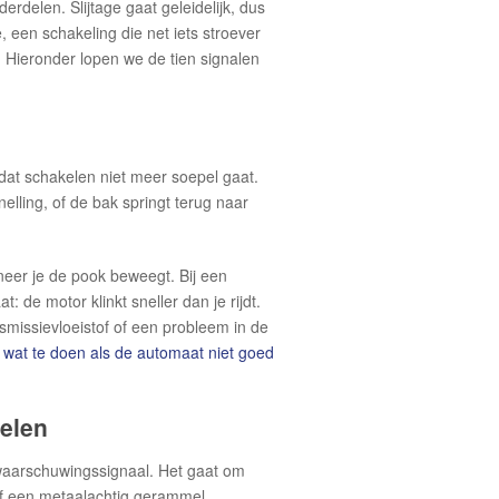
derdelen. Slijtage gaat geleidelijk, dus
e, een schakeling die net iets stroever
. Hieronder lopen we de tien signalen
at schakelen niet meer soepel gaat.
snelling, of de bak springt terug naar
neer je de pook beweegt. Bij een
: de motor klinkt sneller dan je rijdt.
nsmissievloeistof of een probleem in de
k
wat te doen als de automaat niet goed
kelen
k waarschuwingssignaal. Het gaat om
of een metaalachtig gerammel.