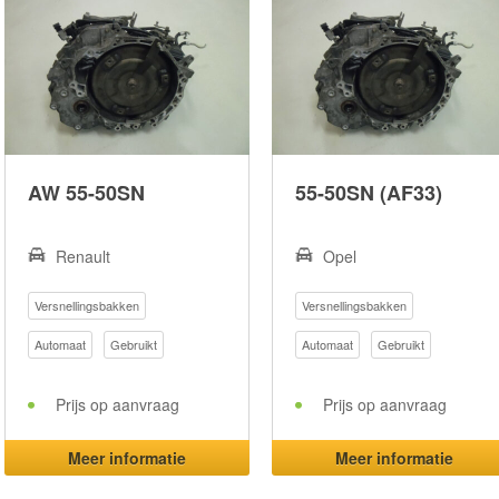
AW 55-50SN
55-50SN (AF33)
Renault
Opel
Versnellingsbakken
Versnellingsbakken
Automaat
Gebruikt
Automaat
Gebruikt
Prijs op aanvraag
Prijs op aanvraag
Meer informatie
Meer informatie