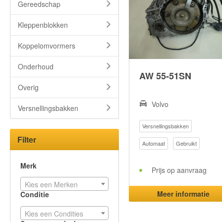
Gereedschap
Kleppenblokken
Koppelomvormers
Onderhoud
AW 55-51SN
Overig
Volvo
Versnellingsbakken
Versnellingsbakken
Filter
Automaat
Gebruikt
Merk
Prijs op aanvraag
Kies een Merken
Meer informatie
Conditie
Kies een Condities