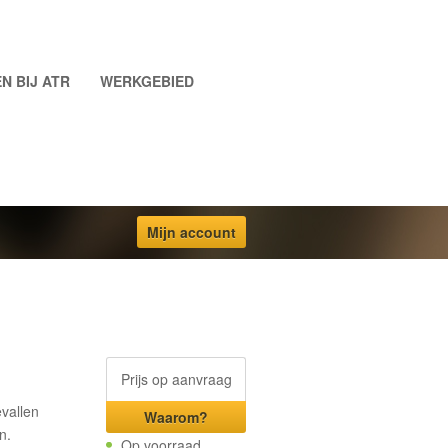
N BIJ ATR
WERKGEBIED
Mijn account
Prijs op aanvraag
evallen
Waarom?
n.
Op voorraad