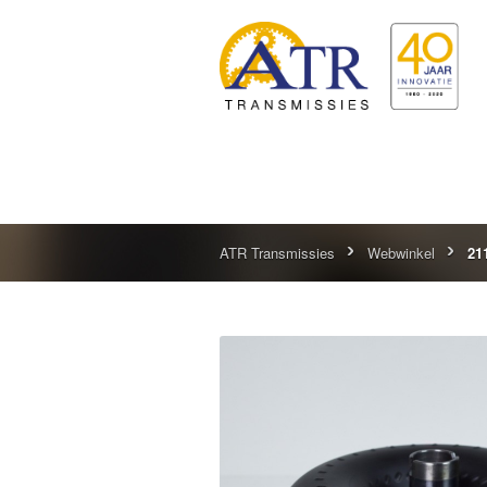
ATR Transmissies
Webwinkel
21