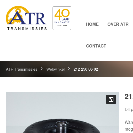
HOME
OVER ATR
CONTACT
ATR Transmissies
Webwinkel
212 250 06 02
21
Dit 
Wann
moge