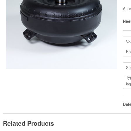
Al o
Nee
Vo
Pr
St
Ty
ko
Del
Related Products