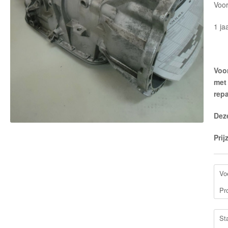
Voor
1 ja
Voor
met
repa
Dez
Prij
Vo
Pr
St