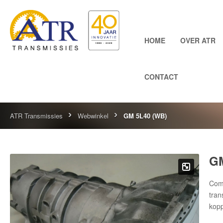
HOME
OVER ATR
CONTACT
ATR Transmissies
Webwinkel
GM 5L40 (WB)
GM
Comp
tran
kop