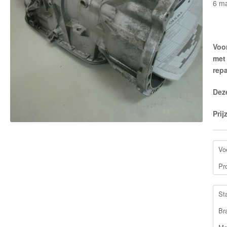
6 m
Voor
met
repa
Dez
Prij
Vo
Pr
St
Br