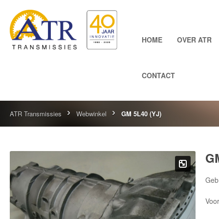
HOME
OVER ATR
CONTACT
ATR Transmissies
Webwinkel
GM 5L40 (YJ)
GM
Gebr
Voor