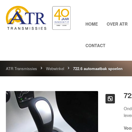
HOME
OVER ATR
CONTACT
ATR Transmissies
Webwinkel
722.6 automaatbak spoelen
72
Onde
leve
Voo