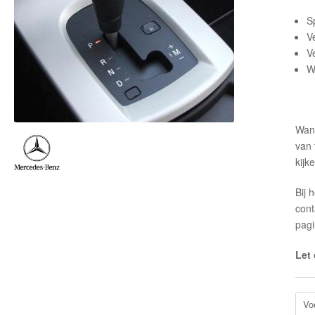
S
V
V
W
Wann
van 
kijk
Bij 
con
pagi
Let 
Vo