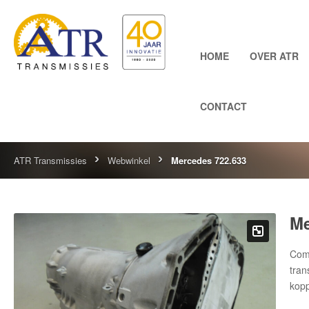
HOME
OVER ATR
CONTACT
ATR Transmissies
Webwinkel
Mercedes 722.633
Me
Comp
tran
kop