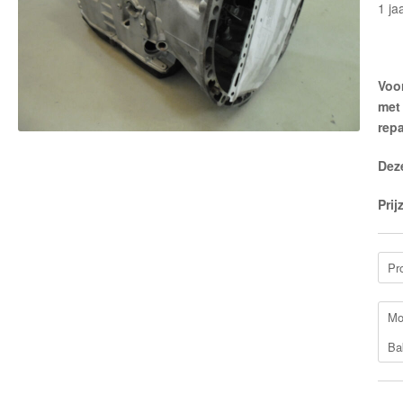
1 ja
Voor
met
repa
Dez
Prij
Pr
Mo
Ba