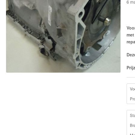
6 m
Voor
met
repa
Dez
Prij
Vo
Pr
St
Br