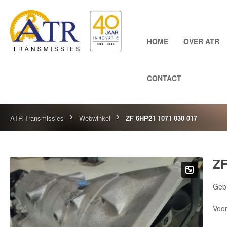
HOME
OVER ATR
CONTACT
ATR Transmissies
Webwinkel
ZF 6HP21 1071 030 017
ZF
Gebr
Voor