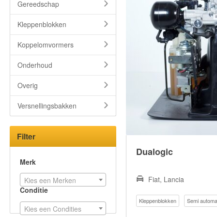
Gereedschap
Kleppenblokken
Koppelomvormers
Onderhoud
Overig
Versnellingsbakken
Filter
Dualogic
Merk
Fiat, Lancia
Kies een Merken
Conditie
Kleppenblokken
Semi automa
Kies een Condities