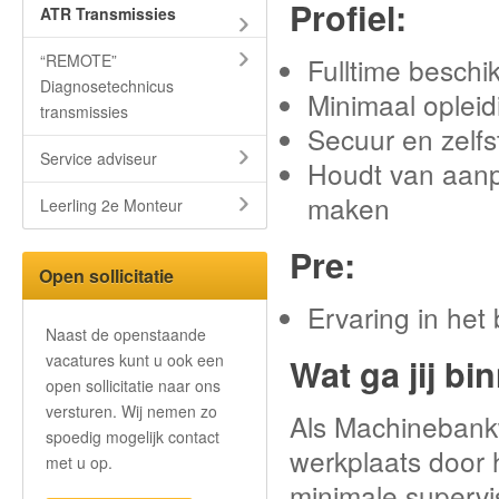
Profiel:
ATR Transmissies
“REMOTE”
Fulltime beschi
Diagnosetechnicus
Minimaal oplei
transmissies
Secuur en zelfs
Service adviseur
Houdt van aanp
maken
Leerling 2e Monteur
Pre:
Open sollicitatie
Ervaring in he
Naast de openstaande
vacatures kunt u ook een
Wat ga jij b
open sollicitatie naar ons
versturen. Wij nemen zo
Als Machinebankw
spoedig mogelijk contact
werkplaats door 
met u op.
minimale supervis