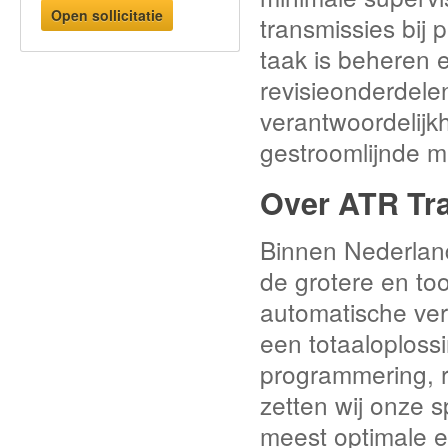
Open sollicitatie
transmissies bij
taak is beheren 
revisieonderdelen
verantwoordelijk
gestroomlijnde m
Over ATR Tr
Binnen Nederlan
de grotere en to
automatische ver
een totaaloploss
programmering, r
zetten wij onze s
meest optimale e