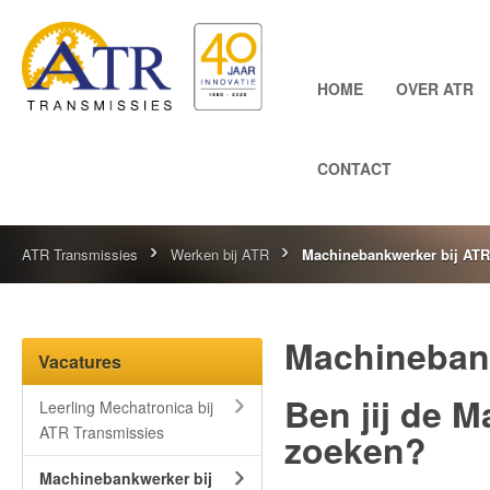
HOME
OVER ATR
CONTACT
ATR Transmissies
Werken bij ATR
Machinebankwerker bij ATR
Machinebank
Vacatures
Ben jij de 
Leerling Mechatronica bij
ATR Transmissies
zoeken?
Machinebankwerker bij