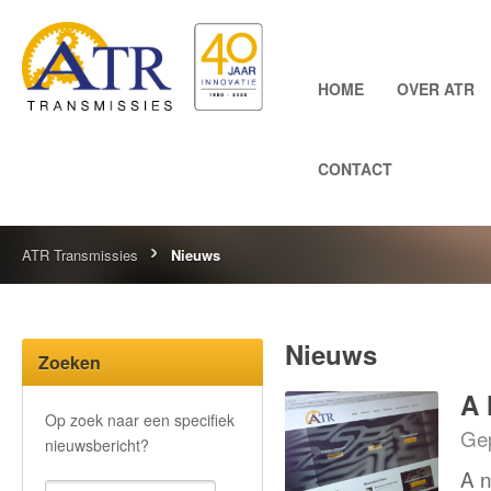
HOME
OVER ATR
CONTACT
ATR Transmissies
Nieuws
Nieuws
Zoeken
A 
Op zoek naar een specifiek
Gep
nieuwsbericht?
A n