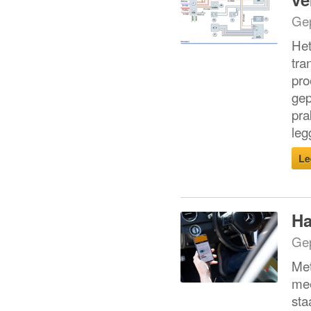
Gep
Het
tra
pro
gep
pra
leg
Le
Ha
Gep
Met
mee
sta