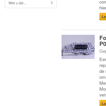
com
Wist u dat…
hie
Le
Fo
P0
Gep
Een
rep
de 
oms
Mer
Mog
ver
Le