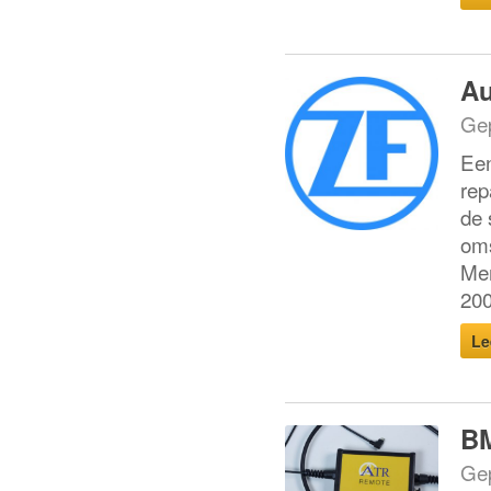
Au
Gep
Een
rep
de 
oms
Mer
200
Le
BM
Gep