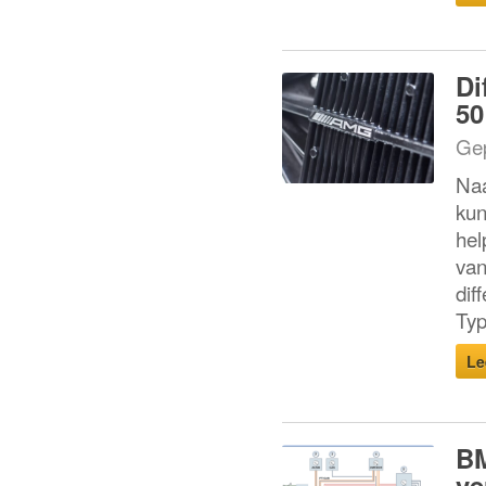
Di
50
Gep
Naa
kun
hel
van
dif
Typ
Le
BM
ve