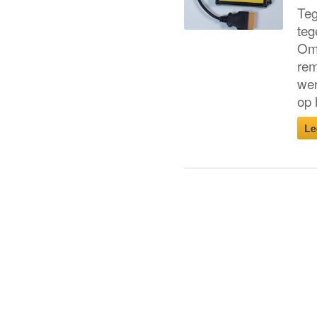
Teg
teg
Om 
rem
wer
op 
Le