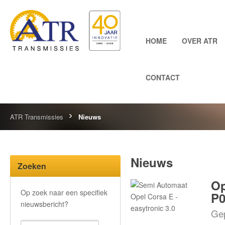
HOME
OVER ATR
CONTACT
ATR Transmissies
Nieuws
Nieuws
Zoeken
Op
Op zoek naar een specifiek
P0
nieuwsbericht?
Gep