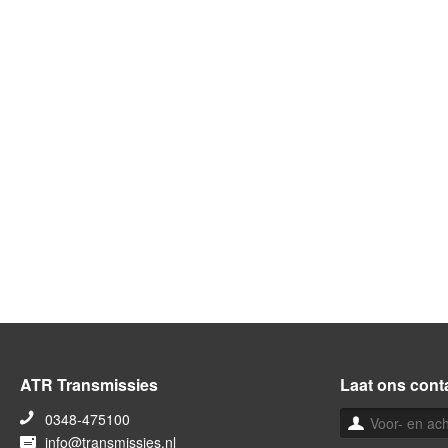
ATR Transmissies
Laat ons cont
0348-475100
info@transmissies.nl