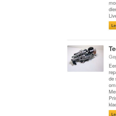
mom
die
Liv
Le
Te
Gep
Een
rep
de 
oms
Mer
Pri
kla
Le