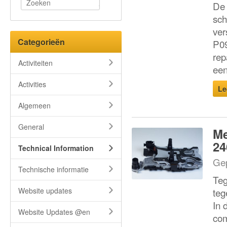
De 
sch
ver
Categorieën
P09
rep
Activiteiten
een
Activities
Le
Algemeen
General
Me
24
Technical Information
Gep
Technische informatie
Teg
Website updates
teg
In 
Website Updates @en
com