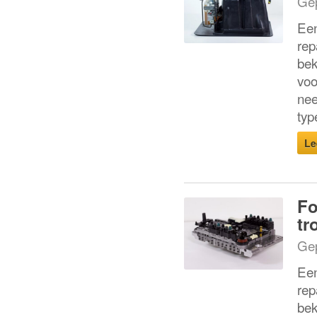
Gep
Een
rep
bek
voo
nee
typ
Le
Fo
tr
Gep
Een
rep
bek