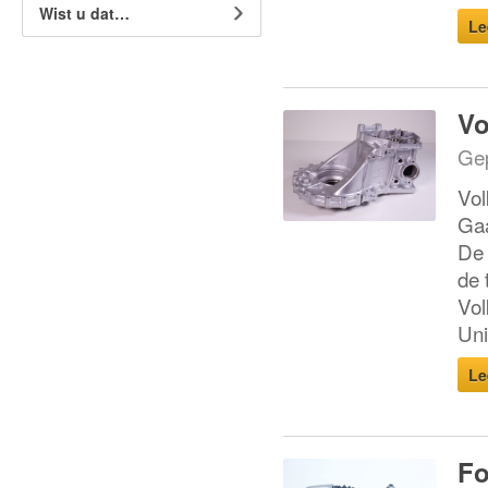
Wist u dat…
Le
Vo
Gep
Vol
Gaa
De 
de 
Vol
Uni
Le
Fo