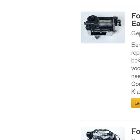
Fo
Ea
Gep
Een
rep
bek
voo
nee
Cor
Kla
Le
Fo