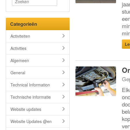
jaa
stu
een
Categorieën
min
mi
Activiteiten
Le
Activities
Algemeen
On
General
Gep
Technical Information
Elk
ond
Technische informatie
doo
Website updates
bel
kop
Website Updates @en
ver