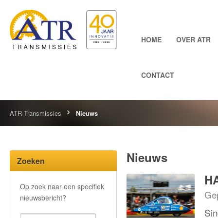
HOME
OVER ATR
CONTACT
ATR Transmissies
Nieuws
Nieuws
Zoeken
HA
Op zoek naar een specifiek
Gep
nieuwsbericht?
Sin