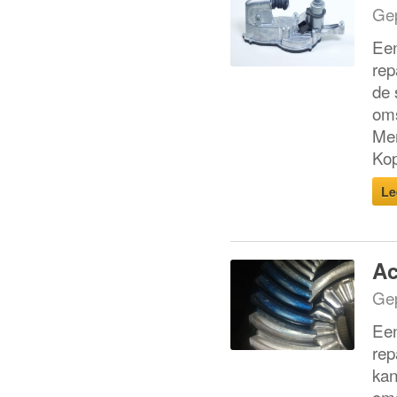
Gep
Een
rep
de 
oms
Mer
Kop
Le
Ac
Gep
Een
rep
kan
oms