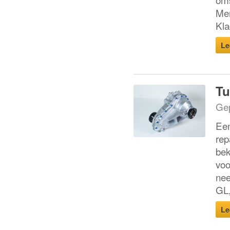
Mer
Kla
Le
Tu
Gep
Een
rep
bek
voo
nee
GL,
Le