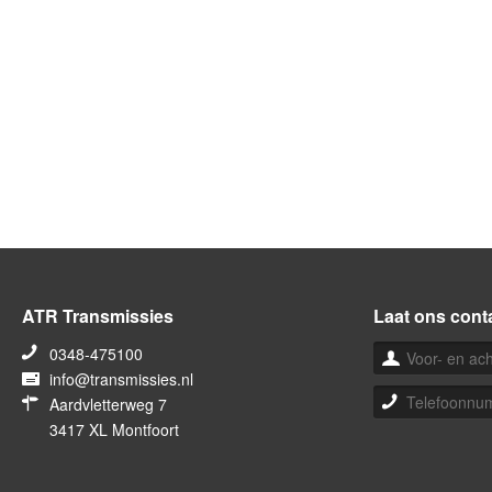
ATR Transmissies
Laat ons cont
0348-475100
info@transmissies.nl
Aardvletterweg 7
3417 XL Montfoort