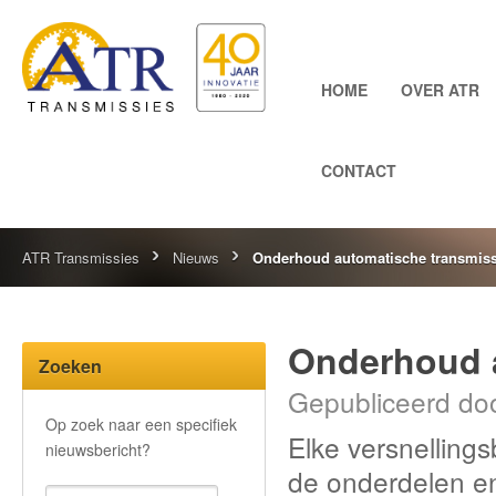
HOME
OVER ATR
CONTACT
ATR Transmissies
Nieuws
Onderhoud automatische transmiss
Onderhoud a
Zoeken
Gepubliceerd doo
Op zoek naar een specifiek
Elke versnellings
nieuwsbericht?
de onderdelen en