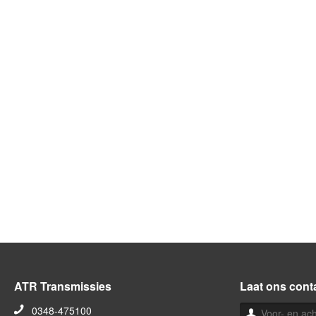
ATR Transmissies
Laat ons cont
0348-475100