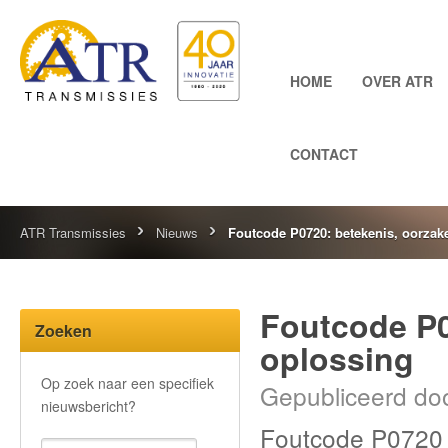
HOME
OVER ATR
CONTACT
ATR Transmissies
Nieuws
Foutcode P0720: betekenis, oorzak
Foutcode P0
Zoeken
oplossing
Op zoek naar een specifiek
Gepubliceerd doo
nieuwsbericht?
Foutcode P0720 b