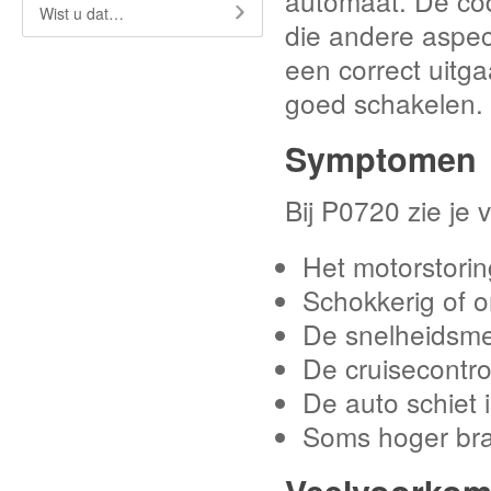
automaat. De co
Wist u dat…
die andere aspec
een correct uitga
goed schakelen.
Symptomen
Bij P0720 zie je 
Het motorstorin
Schokkerig of o
De snelheidsmet
De cruisecontrol
De auto schiet 
Soms hoger bra