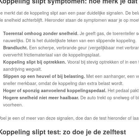
Koppeling slipt symptomen: hoe merk je dat 
Je merkt dat de koppeling slipt aan een paar duidelijke signalen. De belan
de snelheid achterblijft. Hieronder staan de symptomen waar je op moet
Toerental omhoog zonder snelheid.
Je geeft gas, de toerenteller 
nauwelijks. Dit is het duidelijkste teken van een slippende koppeling.
Brandlucht.
Een scherpe, verbrande geur (vergelijkbaar met verbran
oververhit frictiemateriaal van de koppelingsplaat.
Koppeling slipt bij optrekken.
Vooral bij stevig optrekken of in een 
aandrijving wegvalt.
Slippen op een heuvel of bij belasting.
Met een aanhanger, een vol
sneller merkbaar, omdat de koppeling dan extra belast wordt.
Hoger of sponzig aanvoelend koppelingspedaal.
Het pedaal pakt 
Hogere snelheid niet meer haalbaar.
De auto trekt op snelweg of bi
voorheen.
Voel je een of meer van deze signalen, doe dan de test hieronder of laa
Koppeling slipt test: zo doe je de zelftest