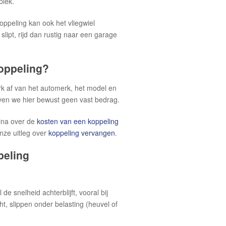
plek.
oppeling kan ook het vliegwiel
lipt, rijd dan rustig naar een garage
oppeling?
k af van het automerk, het model en
geven we hier bewust geen vast bedrag.
gina over de
kosten van een koppeling
onze uitleg over
koppeling vervangen
.
peling
de snelheid achterblijft, vooral bij
t, slippen onder belasting (heuvel of