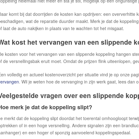
koppeling helemaal niet meer en sta je stil, mogelijk op een ongunstige 
Daar komt bij dat doorrijden de kosten kan opdrijven: een oververhitte k
beschadigen, wat de reparatie duurder maakt. Merk je dat de koppeling s
of laat de auto nakijken in plaats van te wachten tot het misgaat.
Wat kost het vervangen van een slippende k
De kosten voor het vervangen van een slippende koppeling hangen ster
of de versnellingsbak eruit moet. Omdat de prijzen flink uiteenlopen, 
Een volledig en actueel kostenoverzicht per situatie vind je op onze pa
vervangen
. Wil je weten hoe de vervanging in zijn werk gaat, lees dan 
Veelgestelde vragen over een slippende kop
Hoe merk je dat de koppeling slipt?
Je merkt dat de koppeling slipt doordat het toerental omhoogloopt terwijl 
optrekken of in een hoge versnelling. Andere signalen zijn een brandluch
aanhanger) en een hoger of sponzig aanvoelend koppelingspedaal.