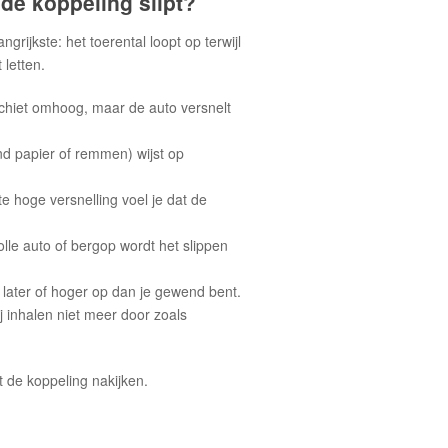
de koppeling slipt?
grijkste: het toerental loopt op terwijl
 letten.
schiet omhoog, maar de auto versnelt
d papier of remmen) wijst op
te hoge versnelling voel je dat de
le auto of bergop wordt het slippen
later of hoger op dan je gewend bent.
j inhalen niet meer door zoals
t de koppeling nakijken.