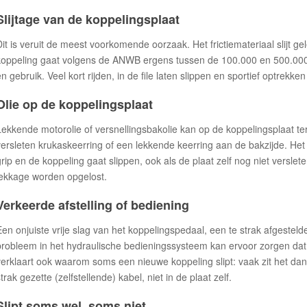
Slijtage van de koppelingsplaat
Dit is veruit de meest voorkomende oorzaak. Het frictiemateriaal slijt gel
koppeling gaat volgens de ANWB ergens tussen de 100.000 en 500.000 ki
en gebruik. Veel kort rijden, in de file laten slippen en sportief optrekke
Olie op de koppelingsplaat
Lekkende motorolie of versnellingsbakolie kan op de koppelingsplaat t
versleten krukaskeerring of een lekkende keerring aan de bakzijde. Het fr
grip en de koppeling gaat slippen, ook als de plaat zelf nog niet verslete
lekkage worden opgelost.
Verkeerde afstelling of bediening
Een onjuiste vrije slag van het koppelingspedaal, een te strak afgesteld
probleem in het hydraulische bedieningssysteem kan ervoor zorgen dat de
verklaart ook waarom soms een nieuwe koppeling slipt: vaak zit het dan 
trak gezette (zelfstellende) kabel, niet in de plaat zelf.
Slipt soms wel, soms niet