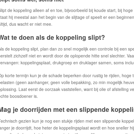
Slipt de koppeling alleen af en toe, bijvoorbeeld bij koude start, bij ho
staat hij meestal aan het begin van de slijtage of speelt er een beginnen
altijd, dus wacht er niet mee.
Wat te doen als de koppeling slipt?
Als de koppeling slipt, plan dan zo snel mogelijk een controle bij een sp
herstelt zichzelf niet en wordt door de oplopende hitte snel slechter. V
vervangen: koppelingsplaat, drukgroep en druklager samen, soms inclusi
Op korte termijn kun je de schade beperken door rustig te rijden, hoge 
belasten (geen aanhanger, geen volle bepakking, zo min mogelijk heuve
oplossing. Laat eerst de oorzaak vaststellen, want bij olie of afstelling 
echte boosdoener is.
Mag je doorrijden met een slippende koppel
Technisch gezien kun je nog een stukje rijden met een slippende koppeli
langer je doorrijdt, hoe heter de koppelingsplaat wordt en hoe sneller hij 