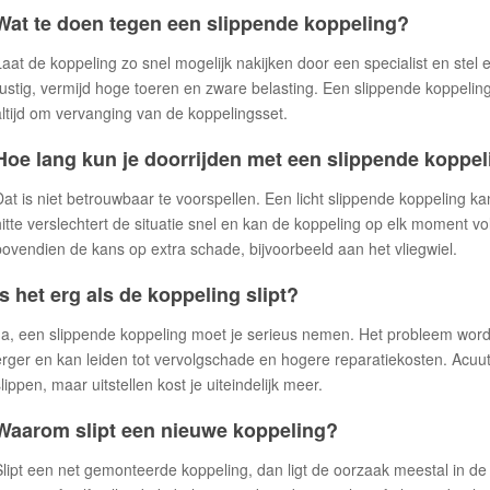
Wat te doen tegen een slippende koppeling?
Laat de koppeling zo snel mogelijk nakijken door een specialist en stel ee
rustig, vermijd hoge toeren en zware belasting. Een slippende koppeling l
altijd om vervanging van de koppelingsset.
Hoe lang kun je doorrijden met een slippende koppe
Dat is niet betrouwbaar te voorspellen. Een licht slippende koppeling
hitte verslechtert de situatie snel en kan de koppeling op elk moment vo
bovendien de kans op extra schade, bijvoorbeeld aan het vliegwiel.
Is het erg als de koppeling slipt?
Ja, een slippende koppeling moet je serieus nemen. Het probleem word
erger en kan leiden tot vervolgschade en hogere reparatiekosten. Acuut g
lippen, maar uitstellen kost je uiteindelijk meer.
Waarom slipt een nieuwe koppeling?
Slipt een net gemonteerde koppeling, dan ligt de oorzaak meestal in de 