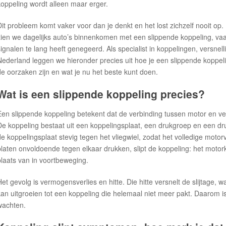
koppeling wordt alleen maar erger.
Dit probleem komt vaker voor dan je denkt en het lost zichzelf nooit op.
zien we dagelijks auto’s binnenkomen met een slippende koppeling, va
signalen te lang heeft genegeerd. Als specialist in koppelingen, versne
Nederland leggen we hieronder precies uit hoe je een slippende koppelin
de oorzaken zijn en wat je nu het beste kunt doen.
Wat is een slippende koppeling precies?
Een slippende koppeling betekent dat de verbinding tussen motor en vers
De koppeling bestaat uit een koppelingsplaat, een drukgroep en een dr
de koppelingsplaat stevig tegen het vliegwiel, zodat het volledige mot
platen onvoldoende tegen elkaar drukken, slipt de koppeling: het motorko
plaats van in voortbeweging.
Het gevolg is vermogensverlies en hitte. Die hitte versnelt de slijtage, wa
kan uitgroeien tot een koppeling die helemaal niet meer pakt. Daarom is
wachten.