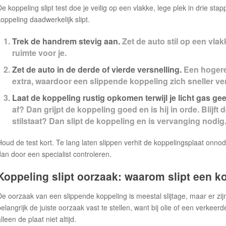
De koppeling slipt test doe je veilig op een vlakke, lege plek in drie sta
koppeling daadwerkelijk slipt.
Trek de handrem stevig aan.
Zet de auto stil op een vl
ruimte voor je.
Zet de auto in de derde of vierde versnelling.
Een hogere 
extra, waardoor een slippende koppeling zich sneller ve
Laat de koppeling rustig opkomen terwijl je licht gas gee
af? Dan grijpt de koppeling goed en is hij in orde. Blijft 
stilstaat? Dan slipt de koppeling en is vervanging nodig
Houd de test kort. Te lang laten slippen verhit de koppelingsplaat onnodig
dan door een specialist controleren.
Koppeling slipt oorzaak: waarom slipt een k
De oorzaak van een slippende koppeling is meestal slijtage, maar er zi
belangrijk de juiste oorzaak vast te stellen, want bij olie of een verkeer
lleen de plaat niet altijd.