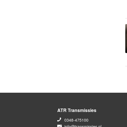
ATR Transmissies
0348-475100
info@transmissies.nl