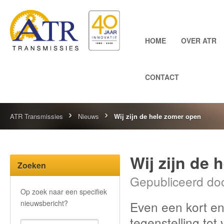
HOME
OVER ATR
CONTACT
ATR Transmissies
Nieuws
Wij zijn de hele zomer open
Wij zijn de 
Zoeken
Gepubliceerd doo
Op zoek naar een specifiek
nieuwsbericht?
Even een kort en 
tegenstelling tot